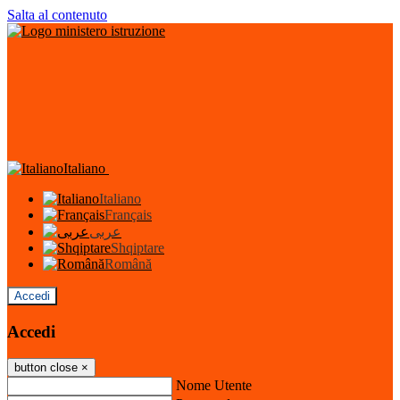
Salta al contenuto
Italiano
Italiano
Français
عربى
Shqiptare
Română
Accedi
Accedi
button close
×
Nome Utente