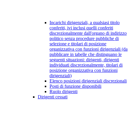
Incarichi dirigenziali, a qualsiasi titolo
conferiti, ivi inclusi quelli conferiti
discrezionalmente dall'organo di indirizzo
politico senza procedure pubbliche di
selezione e titolari di posizione
organizzativa con funzioni dirigenziali (da
pubblicare in tabelle che distinguano le
seguenti situazioni: dirigenti, dirigenti
individuati discrezionalmente, titolari di
posizione organizzativa con funzioni
dirigenziali)
Elenco posizioni dirigenziali discrezionali
Posti di funzione disponibili
Ruolo dirigenti
Dirigenti cessati