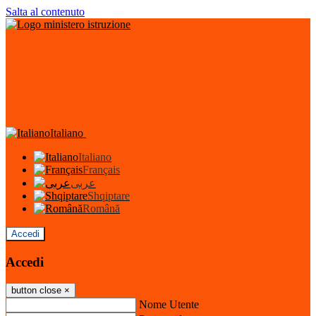
Salta al contenuto
Italiano
Italiano
Français
عربى
Shqiptare
Română
Accedi
Accedi
button close
×
Nome Utente