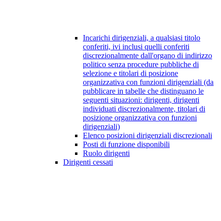
Incarichi dirigenziali, a qualsiasi titolo
conferiti, ivi inclusi quelli conferiti
discrezionalmente dall'organo di indirizzo
politico senza procedure pubbliche di
selezione e titolari di posizione
organizzativa con funzioni dirigenziali (da
pubblicare in tabelle che distinguano le
seguenti situazioni: dirigenti, dirigenti
individuati discrezionalmente, titolari di
posizione organizzativa con funzioni
dirigenziali)
Elenco posizioni dirigenziali discrezionali
Posti di funzione disponibili
Ruolo dirigenti
Dirigenti cessati