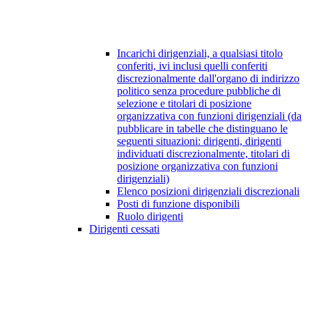
Incarichi dirigenziali, a qualsiasi titolo
conferiti, ivi inclusi quelli conferiti
discrezionalmente dall'organo di indirizzo
politico senza procedure pubbliche di
selezione e titolari di posizione
organizzativa con funzioni dirigenziali (da
pubblicare in tabelle che distinguano le
seguenti situazioni: dirigenti, dirigenti
individuati discrezionalmente, titolari di
posizione organizzativa con funzioni
dirigenziali)
Elenco posizioni dirigenziali discrezionali
Posti di funzione disponibili
Ruolo dirigenti
Dirigenti cessati