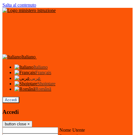
Salta al contenuto
Italiano
Italiano
Français
عربى
Shqiptare
Română
Accedi
Accedi
button close
×
Nome Utente