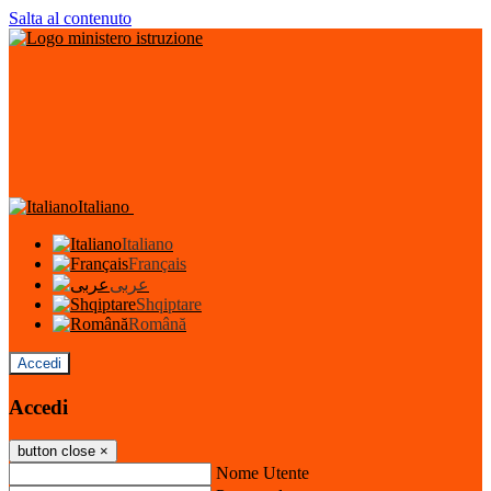
Salta al contenuto
Italiano
Italiano
Français
عربى
Shqiptare
Română
Accedi
Accedi
button close
×
Nome Utente