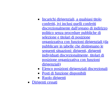
Incarichi dirigenziali, a qualsiasi titolo
conferiti, ivi inclusi quelli conferiti
discrezionalmente dall'organo di indirizzo
politico senza procedure pubbliche di
selezione e titolari di posizione
organizzativa con funzioni dirigenziali (da
pubblicare in tabelle che distinguano le
seguenti situazioni: dirigenti, dirigenti
individuati discrezionalmente, titolari di
posizione organizzativa con funzioni
dirigenziali)
Elenco posizioni dirigenziali discrezionali
Posti di funzione disponibili
Ruolo dirigenti
Dirigenti cessati