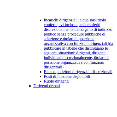
Incarichi dirigenziali, a qualsiasi titolo
conferiti, ivi inclusi quelli conferiti
discrezionalmente dall'organo di indirizzo
politico senza procedure pubbliche di
selezione e titolari di posizione
organizzativa con funzioni dirigenziali (da
pubblicare in tabelle che distinguano le
seguenti situazioni: dirigenti, dirigenti
individuati discrezionalmente, titolari di
posizione organizzativa con funzioni
dirigenziali)
Elenco posizioni dirigenziali discrezionali
Posti di funzione disponibili
Ruolo dirigenti
Dirigenti cessati