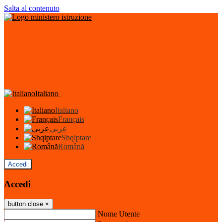
Salta al contenuto
Italiano
Italiano
Français
عربى
Shqiptare
Română
Accedi
Accedi
button close
×
Nome Utente