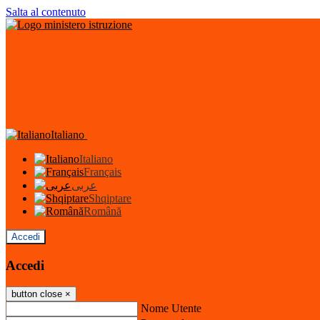
Salta al contenuto
Italiano
Italiano
Français
عربى
Shqiptare
Română
Accedi
Accedi
button close
×
Nome Utente