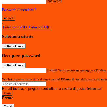
Password
Password dimenticata?
-
Entra con SPID
Entra con CIE
Seleziona utente
button close
×
Recupero password
button close
×
E-mail
Verrà inviato un messaggio all'indirizz
Non hai una e-mail associata al nome utente? Effettua il reset della password tram
E-mail inviata, si prega di controllare la casella di posta elettronica!
Errore
Chiudi