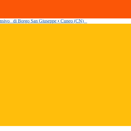
ensivo
di Borgo San Giuseppe • Cuneo (CN)