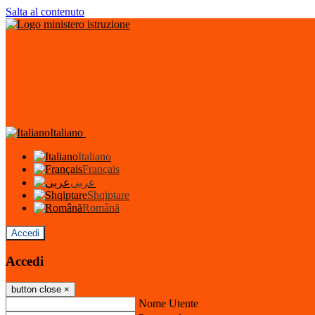
Salta al contenuto
Italiano
Italiano
Français
عربى
Shqiptare
Română
Accedi
Accedi
button close
×
Nome Utente