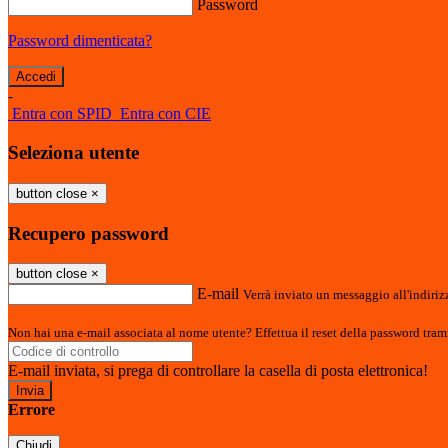
Password
Password dimenticata?
-
Entra con SPID
Entra con CIE
Seleziona utente
button close
×
Recupero password
button close
×
E-mail
Verrà inviato un messaggio all'indirizz
Non hai una e-mail associata al nome utente? Effettua il reset della password tram
E-mail inviata, si prega di controllare la casella di posta elettronica!
Errore
Chiudi