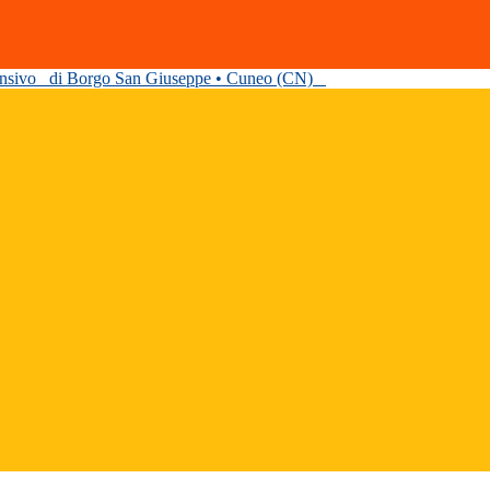
ensivo
di Borgo San Giuseppe • Cuneo (CN)