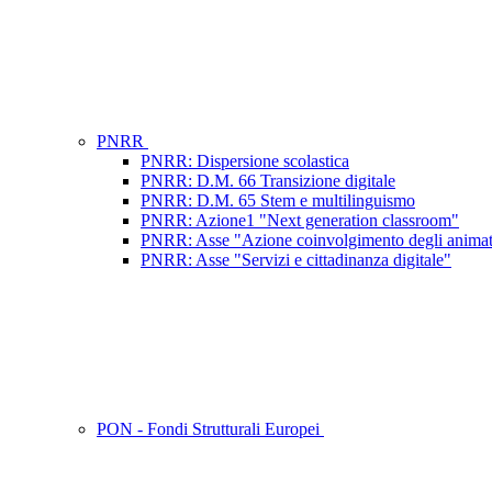
PNRR
PNRR: Dispersione scolastica
PNRR: D.M. 66 Transizione digitale
PNRR: D.M. 65 Stem e multilinguismo
PNRR: Azione1 "Next generation classroom"
PNRR: Asse "Azione coinvolgimento degli animator
PNRR: Asse "Servizi e cittadinanza digitale"
PON - Fondi Strutturali Europei