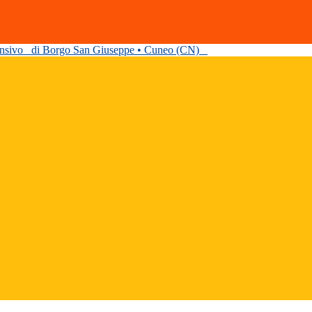
ensivo
di Borgo San Giuseppe • Cuneo (CN)