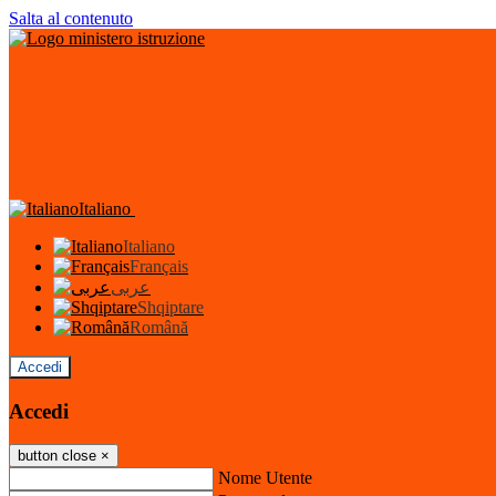
Salta al contenuto
Italiano
Italiano
Français
عربى
Shqiptare
Română
Accedi
Accedi
button close
×
Nome Utente