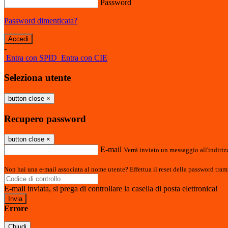
Password
Password dimenticata?
-
Entra con SPID
Entra con CIE
Seleziona utente
button close
×
Recupero password
button close
×
E-mail
Verrà inviato un messaggio all'indirizz
Non hai una e-mail associata al nome utente? Effettua il reset della password tram
E-mail inviata, si prega di controllare la casella di posta elettronica!
Errore
Chiudi