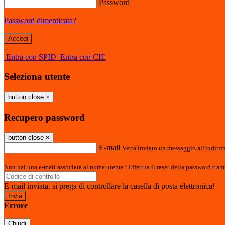
Password
Password dimenticata?
-
Entra con SPID
Entra con CIE
Seleziona utente
button close
×
Recupero password
button close
×
E-mail
Verrà inviato un messaggio all'indirizz
Non hai una e-mail associata al nome utente? Effettua il reset della password tram
E-mail inviata, si prega di controllare la casella di posta elettronica!
Errore
Chiudi