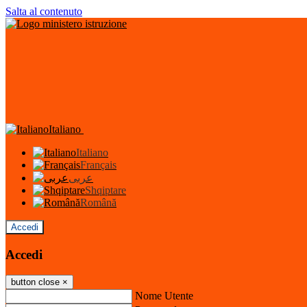
Salta al contenuto
Italiano
Italiano
Français
عربى
Shqiptare
Română
Accedi
Accedi
button close
×
Nome Utente