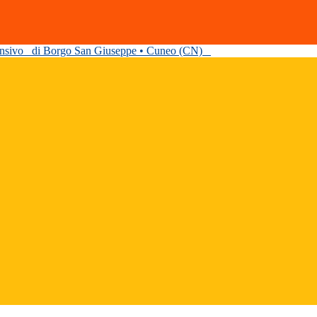
ensivo
di Borgo San Giuseppe • Cuneo (CN)