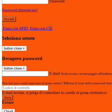
Password
Password dimenticata?
-
Entra con SPID
Entra con CIE
Seleziona utente
button close
×
Recupero password
button close
×
E-mail
Verrà inviato un messaggio all'indirizz
Non hai una e-mail associata al nome utente? Effettua il reset della password tram
E-mail inviata, si prega di controllare la casella di posta elettronica!
Errore
Chiudi