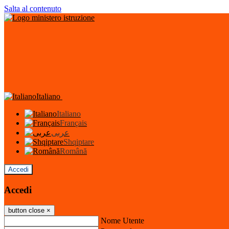
Salta al contenuto
Italiano
Italiano
Français
عربى
Shqiptare
Română
Accedi
Accedi
button close
×
Nome Utente