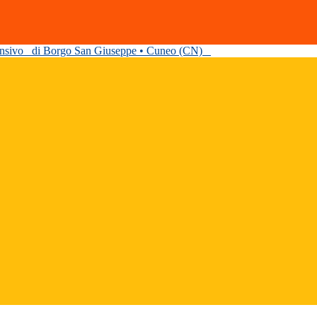
ensivo
di Borgo San Giuseppe • Cuneo (CN)