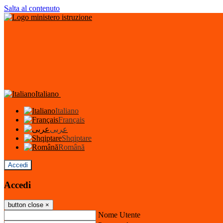
Salta al contenuto
Italiano
Italiano
Français
عربى
Shqiptare
Română
Accedi
Accedi
button close
×
Nome Utente