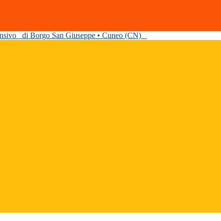
ensivo
di Borgo San Giuseppe • Cuneo (CN)