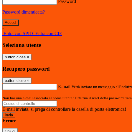
Password
Password dimenticata?
-
Entra con SPID
Entra con CIE
Seleziona utente
button close
×
Recupero password
button close
×
E-mail
Verrà inviato un messaggio all'indirizz
Non hai una e-mail associata al nome utente? Effettua il reset della password tram
E-mail inviata, si prega di controllare la casella di posta elettronica!
Errore
Chiudi