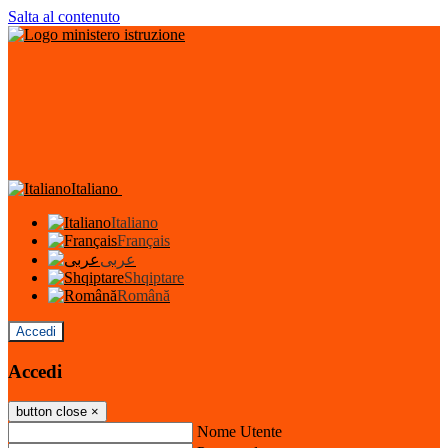
Salta al contenuto
Italiano
Italiano
Français
عربى
Shqiptare
Română
Accedi
Accedi
button close
×
Nome Utente