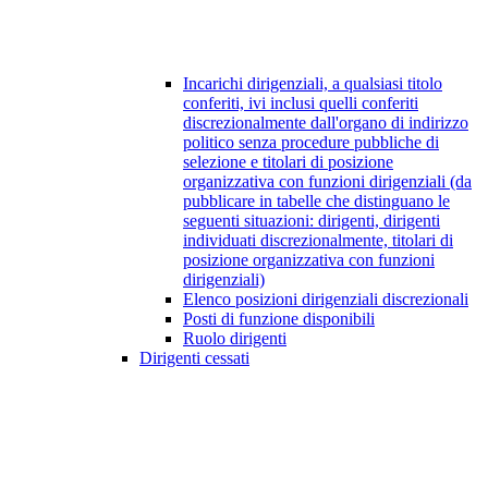
Incarichi dirigenziali, a qualsiasi titolo
conferiti, ivi inclusi quelli conferiti
discrezionalmente dall'organo di indirizzo
politico senza procedure pubbliche di
selezione e titolari di posizione
organizzativa con funzioni dirigenziali (da
pubblicare in tabelle che distinguano le
seguenti situazioni: dirigenti, dirigenti
individuati discrezionalmente, titolari di
posizione organizzativa con funzioni
dirigenziali)
Elenco posizioni dirigenziali discrezionali
Posti di funzione disponibili
Ruolo dirigenti
Dirigenti cessati