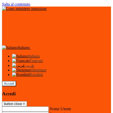
Salta al contenuto
Italiano
Italiano
Français
عربى
Shqiptare
Română
Accedi
Accedi
button close
×
Nome Utente