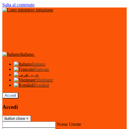
Salta al contenuto
Italiano
Italiano
Français
عربى
Shqiptare
Română
Accedi
Accedi
button close
×
Nome Utente