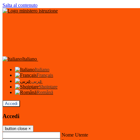
Salta al contenuto
Italiano
Italiano
Français
عربى
Shqiptare
Română
Accedi
Accedi
button close
×
Nome Utente