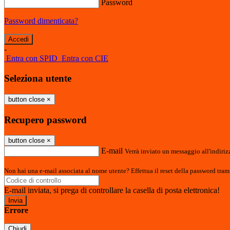
Password
Password dimenticata?
-
Entra con SPID
Entra con CIE
Seleziona utente
button close
×
Recupero password
button close
×
E-mail
Verrà inviato un messaggio all'indirizz
Non hai una e-mail associata al nome utente? Effettua il reset della password tram
E-mail inviata, si prega di controllare la casella di posta elettronica!
Errore
Chiudi