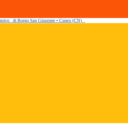
ensivo
di Borgo San Giuseppe • Cuneo (CN)