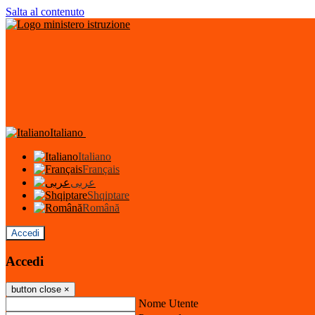
Salta al contenuto
Italiano
Italiano
Français
عربى
Shqiptare
Română
Accedi
Accedi
button close
×
Nome Utente