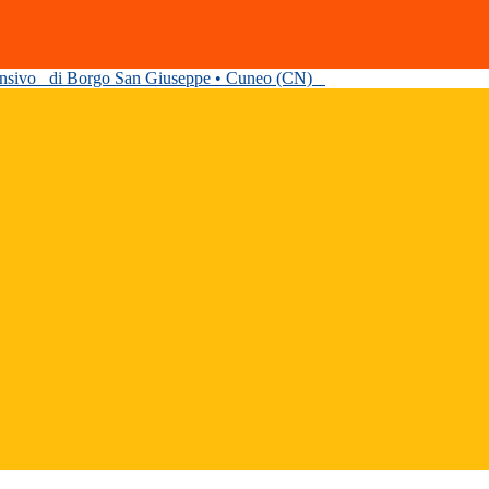
ensivo
di Borgo San Giuseppe • Cuneo (CN)