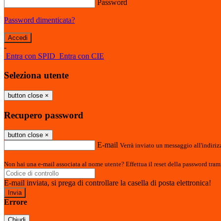
Password
Password dimenticata?
-
Entra con SPID
Entra con CIE
Seleziona utente
button close
×
Recupero password
button close
×
E-mail
Verrà inviato un messaggio all'indirizz
Non hai una e-mail associata al nome utente? Effettua il reset della password tram
E-mail inviata, si prega di controllare la casella di posta elettronica!
Errore
Chiudi