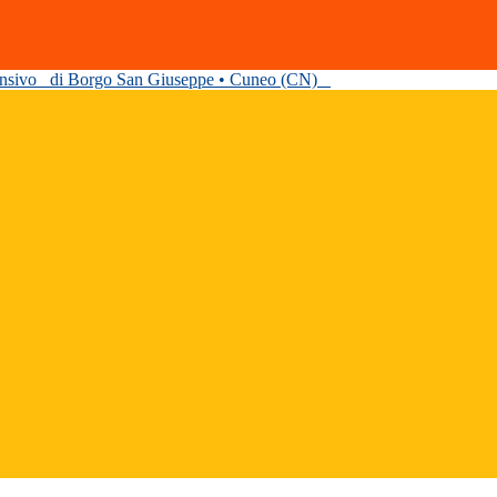
ensivo
di Borgo San Giuseppe • Cuneo (CN)