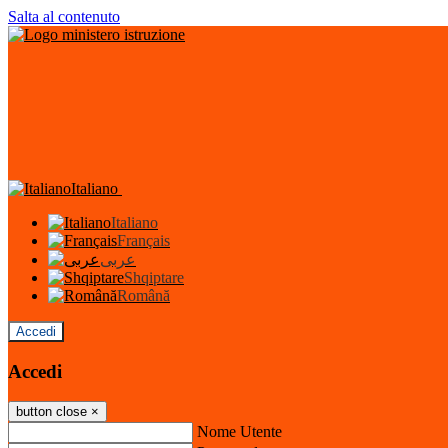
Salta al contenuto
Italiano
Italiano
Français
عربى
Shqiptare
Română
Accedi
Accedi
button close
×
Nome Utente