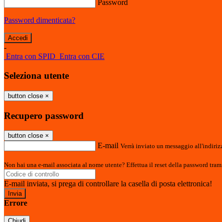
Password
Password dimenticata?
-
Entra con SPID
Entra con CIE
Seleziona utente
button close
×
Recupero password
button close
×
E-mail
Verrà inviato un messaggio all'indirizz
Non hai una e-mail associata al nome utente? Effettua il reset della password tram
E-mail inviata, si prega di controllare la casella di posta elettronica!
Errore
Chiudi