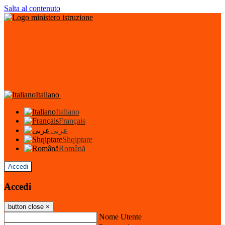
Salta al contenuto
Italiano
Italiano
Français
عربى
Shqiptare
Română
Accedi
Accedi
button close
×
Nome Utente