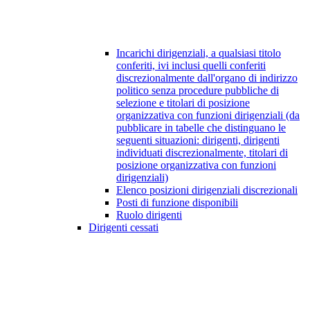
Incarichi dirigenziali, a qualsiasi titolo
conferiti, ivi inclusi quelli conferiti
discrezionalmente dall'organo di indirizzo
politico senza procedure pubbliche di
selezione e titolari di posizione
organizzativa con funzioni dirigenziali (da
pubblicare in tabelle che distinguano le
seguenti situazioni: dirigenti, dirigenti
individuati discrezionalmente, titolari di
posizione organizzativa con funzioni
dirigenziali)
Elenco posizioni dirigenziali discrezionali
Posti di funzione disponibili
Ruolo dirigenti
Dirigenti cessati