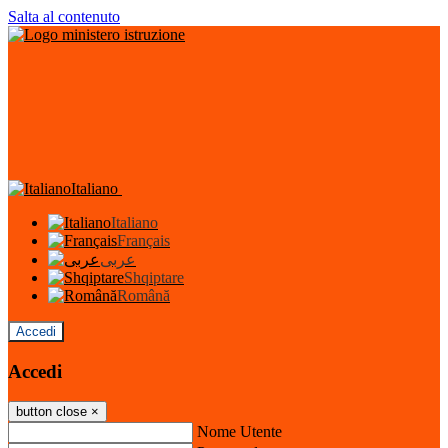
Salta al contenuto
Italiano
Italiano
Français
عربى
Shqiptare
Română
Accedi
Accedi
button close
×
Nome Utente