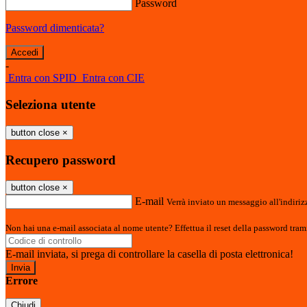
Password
Password dimenticata?
-
Entra con SPID
Entra con CIE
Seleziona utente
button close
×
Recupero password
button close
×
E-mail
Verrà inviato un messaggio all'indirizz
Non hai una e-mail associata al nome utente? Effettua il reset della password tram
E-mail inviata, si prega di controllare la casella di posta elettronica!
Errore
Chiudi