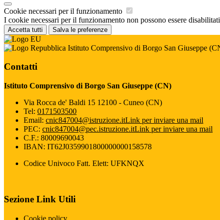
Cookie necessari per il funzionamento
I cookie necessari per il funzionamento non possono essere disabilitati.
Accetta tutti
Salva le preferenze
Istituto Comprensivo di Borgo San Giuseppe (C
Contatti
Istituto Comprensivo di Borgo San Giuseppe (CN)
Via Rocca de' Baldi 15 12100 - Cuneo (CN)
Tel:
0171503500
Email:
cnic847004@istruzione.it
Link per inviare una mail
PEC:
cnic847004@pec.istruzione.it
Link per inviare una mail
C.F.: 80009690043
IBAN: IT62J0359901800000000158578
Codice Univoco Fatt. Elett: UFKNQX
Sezione Link Utili
Cookie policy