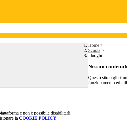
Home
>
Scuola
>
I luoghi
Nessun contenuto
Questo sito o gli stru
funzionamento ed utili 
attaforma e non è possibile disabilitarli.
isionare la
COOKIE POLICY
.