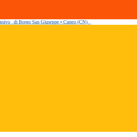
ensivo
di Borgo San Giuseppe • Cuneo (CN)