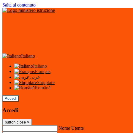
Salta al contenuto
Italiano
Italiano
Français
عربى
Shqiptare
Română
Accedi
Accedi
button close
×
Nome Utente