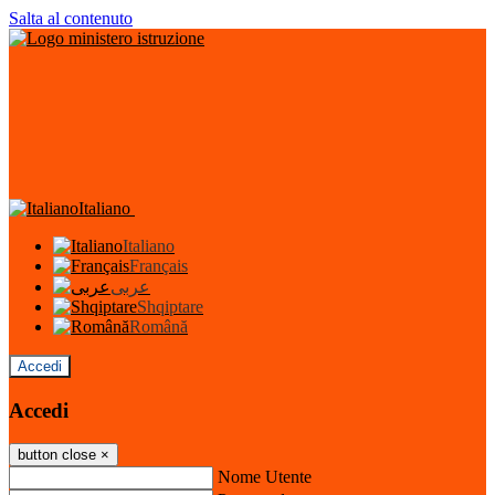
Salta al contenuto
Italiano
Italiano
Français
عربى
Shqiptare
Română
Accedi
Accedi
button close
×
Nome Utente