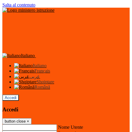
Salta al contenuto
Italiano
Italiano
Français
عربى
Shqiptare
Română
Accedi
Accedi
button close
×
Nome Utente