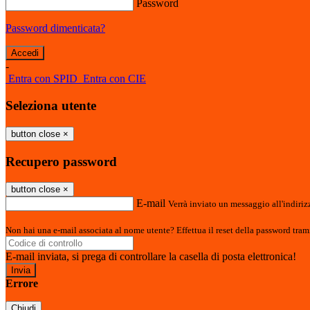
Password
Password dimenticata?
-
Entra con SPID
Entra con CIE
Seleziona utente
button close
×
Recupero password
button close
×
E-mail
Verrà inviato un messaggio all'indirizz
Non hai una e-mail associata al nome utente? Effettua il reset della password tram
E-mail inviata, si prega di controllare la casella di posta elettronica!
Errore
Chiudi