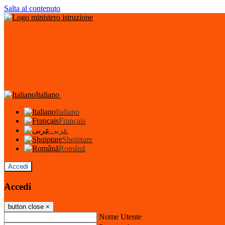
Salta al contenuto
Italiano
Italiano
Français
عربى
Shqiptare
Română
Accedi
Accedi
button close
×
Nome Utente