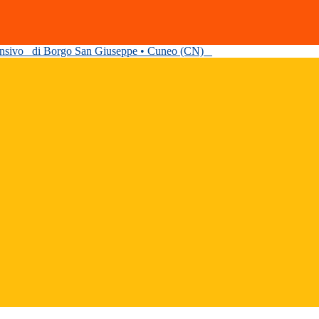
ensivo
di Borgo San Giuseppe • Cuneo (CN)