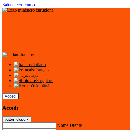
Salta al contenuto
Italiano
Italiano
Français
عربى
Shqiptare
Română
Accedi
Accedi
button close
×
Nome Utente