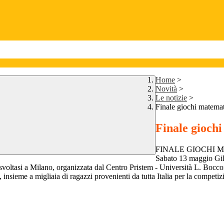
Home
>
Novità
>
Le notizie
>
Finale giochi matemat
Finale gioch
FINALE GIOCHI 
Sabato 13 maggio Gili
svoltasi a Milano, organizzata dal Centro Pristem - Università L. Bocco
, insieme a migliaia di ragazzi provenienti da tutta Italia per la competi