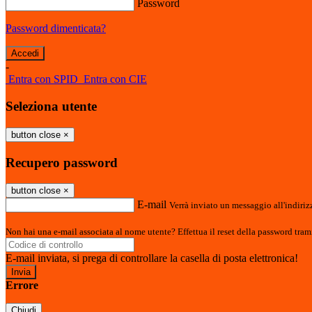
Password
Password dimenticata?
-
Entra con SPID
Entra con CIE
Seleziona utente
button close
×
Recupero password
button close
×
E-mail
Verrà inviato un messaggio all'indirizz
Non hai una e-mail associata al nome utente? Effettua il reset della password tram
E-mail inviata, si prega di controllare la casella di posta elettronica!
Errore
Chiudi