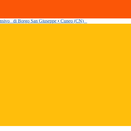
ensivo
di Borgo San Giuseppe • Cuneo (CN)