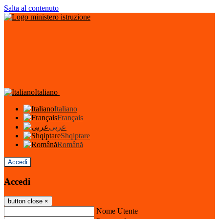
Salta al contenuto
Italiano
Italiano
Français
عربى
Shqiptare
Română
Accedi
Accedi
button close
×
Nome Utente