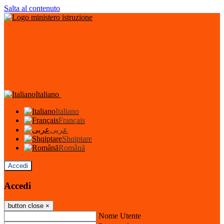
Salta al contenuto
Italiano
Italiano
Français
عربى
Shqiptare
Română
Accedi
Accedi
button close
×
Nome Utente