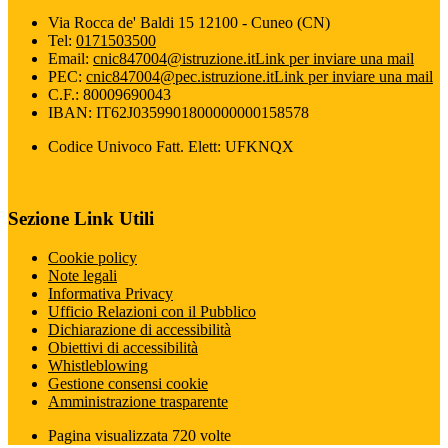
Via Rocca de' Baldi 15 12100 - Cuneo (CN)
Tel:
0171503500
Email:
cnic847004@istruzione.it
Link per inviare una mail
PEC:
cnic847004@pec.istruzione.it
Link per inviare una mail
C.F.: 80009690043
IBAN: IT62J0359901800000000158578
Codice Univoco Fatt. Elett: UFKNQX
Sezione Link Utili
Cookie policy
Note legali
Informativa Privacy
Ufficio Relazioni con il Pubblico
Dichiarazione di accessibilità
Obiettivi di accessibilità
Whistleblowing
Gestione consensi cookie
Amministrazione trasparente
Pagina visualizzata
720
volte