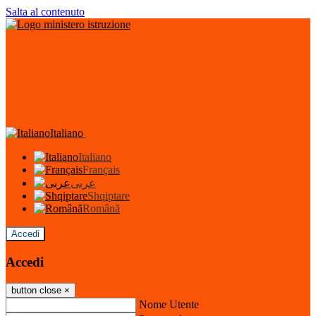
Salta al contenuto
Italiano
Italiano
Français
عربى
Shqiptare
Română
Accedi
Accedi
button close
×
Nome Utente