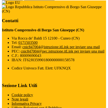
Istituto Comprensivo di Borgo San Giuseppe
(CN)
Contatti
Istituto Comprensivo di Borgo San Giuseppe (CN)
Via Rocca de' Baldi 15 12100 - Cuneo (CN)
Tel:
0171503500
Email:
cnic847004@istruzione.it
Link per inviare una mail
PEC:
cnic847004@pec.istruzione.it
Link per inviare una mail
C.F.: 80009690043
IBAN: IT62J0359901800000000158578
Codice Univoco Fatt. Elett: UFKNQX
Sezione Link Utili
Cookie policy
Note legali
Informativa Privacy
Ufficio Relazioni con il Pubblico