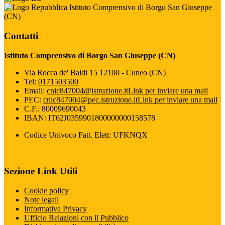
Istituto Comprensivo di Borgo San Giuseppe
(CN)
Contatti
Istituto Comprensivo di Borgo San Giuseppe (CN)
Via Rocca de' Baldi 15 12100 - Cuneo (CN)
Tel:
0171503500
Email:
cnic847004@istruzione.it
Link per inviare una mail
PEC:
cnic847004@pec.istruzione.it
Link per inviare una mail
C.F.: 80009690043
IBAN: IT62J0359901800000000158578
Codice Univoco Fatt. Elett: UFKNQX
Sezione Link Utili
Cookie policy
Note legali
Informativa Privacy
Ufficio Relazioni con il Pubblico