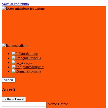
Salta al contenuto
Italiano
Italiano
Français
عربى
Shqiptare
Română
Accedi
Accedi
button close
×
Nome Utente