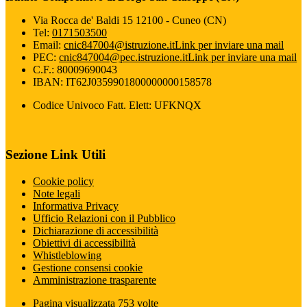
Via Rocca de' Baldi 15 12100 - Cuneo (CN)
Tel:
0171503500
Email:
cnic847004@istruzione.it
Link per inviare una mail
PEC:
cnic847004@pec.istruzione.it
Link per inviare una mail
C.F.: 80009690043
IBAN: IT62J0359901800000000158578
Codice Univoco Fatt. Elett: UFKNQX
Sezione Link Utili
Cookie policy
Note legali
Informativa Privacy
Ufficio Relazioni con il Pubblico
Dichiarazione di accessibilità
Obiettivi di accessibilità
Whistleblowing
Gestione consensi cookie
Amministrazione trasparente
Pagina visualizzata
753
volte