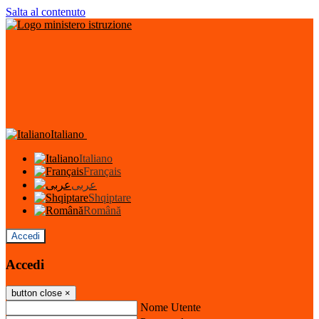
Salta al contenuto
Italiano
Italiano
Français
عربى
Shqiptare
Română
Accedi
Accedi
button close
×
Nome Utente