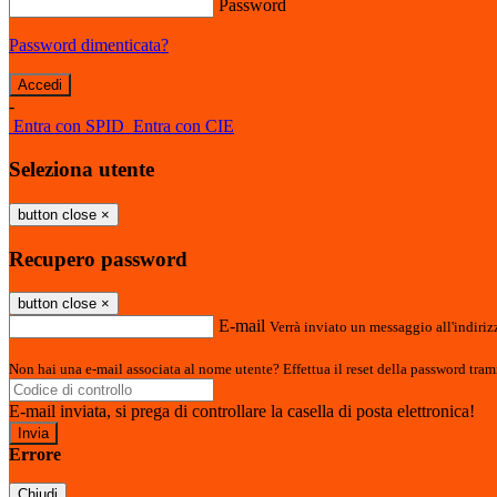
Password
Password dimenticata?
-
Entra con SPID
Entra con CIE
Seleziona utente
button close
×
Recupero password
button close
×
E-mail
Verrà inviato un messaggio all'indirizz
Non hai una e-mail associata al nome utente? Effettua il reset della password tram
E-mail inviata, si prega di controllare la casella di posta elettronica!
Errore
Chiudi