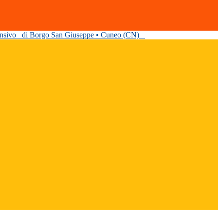
ensivo
di Borgo San Giuseppe • Cuneo (CN)