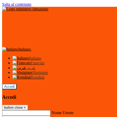
Salta al contenuto
Italiano
Italiano
Français
عربى
Shqiptare
Română
Accedi
Accedi
button close
×
Nome Utente