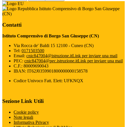
Istituto Comprensivo di Borgo San Giuseppe
(CN)
Contatti
Istituto Comprensivo di Borgo San Giuseppe (CN)
Via Rocca de' Baldi 15 12100 - Cuneo (CN)
Tel:
0171503500
Email:
cnic847004@istruzione.it
Link per inviare una mail
PEC:
cnic847004@pec.istruzione.it
Link per inviare una mail
C.F.: 80009690043
IBAN: IT62J0359901800000000158578
Codice Univoco Fatt. Elett: UFKNQX
Sezione Link Utili
Cookie policy
Note legali
Informativa Privacy