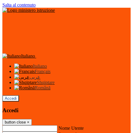
Salta al contenuto
Italiano
Italiano
Français
عربى
Shqiptare
Română
Accedi
Accedi
button close
×
Nome Utente