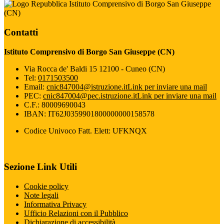
Istituto Comprensivo di Borgo San Giuseppe
(CN)
Contatti
Istituto Comprensivo di Borgo San Giuseppe (CN)
Via Rocca de' Baldi 15 12100 - Cuneo (CN)
Tel:
0171503500
Email:
cnic847004@istruzione.it
Link per inviare una mail
PEC:
cnic847004@pec.istruzione.it
Link per inviare una mail
C.F.: 80009690043
IBAN: IT62J0359901800000000158578
Codice Univoco Fatt. Elett: UFKNQX
Sezione Link Utili
Cookie policy
Note legali
Informativa Privacy
Ufficio Relazioni con il Pubblico
Dichiarazione di accessibilità