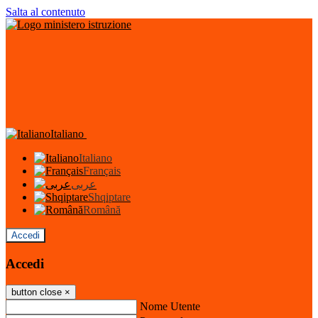
Salta al contenuto
Italiano
Italiano
Français
عربى
Shqiptare
Română
Accedi
Accedi
button close
×
Nome Utente