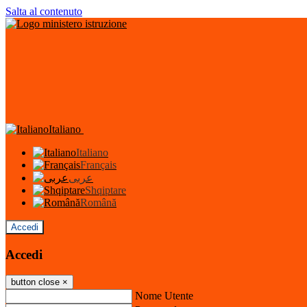
Salta al contenuto
Italiano
Italiano
Français
عربى
Shqiptare
Română
Accedi
Accedi
button close
×
Nome Utente