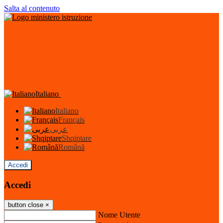
Salta al contenuto
Italiano
Italiano
Français
عربى
Shqiptare
Română
Accedi
Accedi
button close
×
Nome Utente