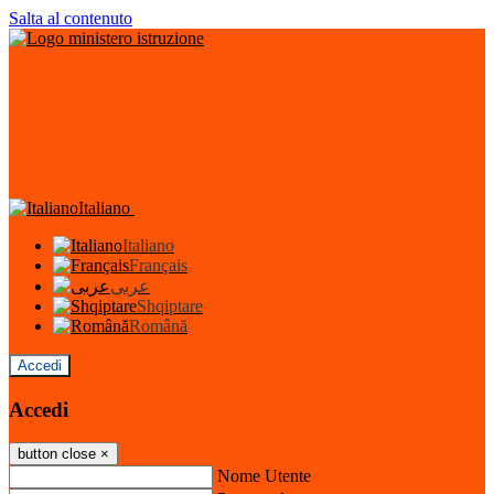
Salta al contenuto
Italiano
Italiano
Français
عربى
Shqiptare
Română
Accedi
Accedi
button close
×
Nome Utente