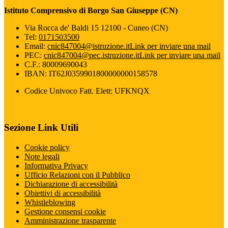
Istituto Comprensivo di Borgo San Giuseppe (CN)
Via Rocca de' Baldi 15 12100 - Cuneo (CN)
Tel:
0171503500
Email:
cnic847004@istruzione.it
Link per inviare una mail
PEC:
cnic847004@pec.istruzione.it
Link per inviare una mail
C.F.: 80009690043
IBAN: IT62J0359901800000000158578
Codice Univoco Fatt. Elett: UFKNQX
Sezione Link Utili
Cookie policy
Note legali
Informativa Privacy
Ufficio Relazioni con il Pubblico
Dichiarazione di accessibilità
Obiettivi di accessibilità
Whistleblowing
Gestione consensi cookie
Amministrazione trasparente