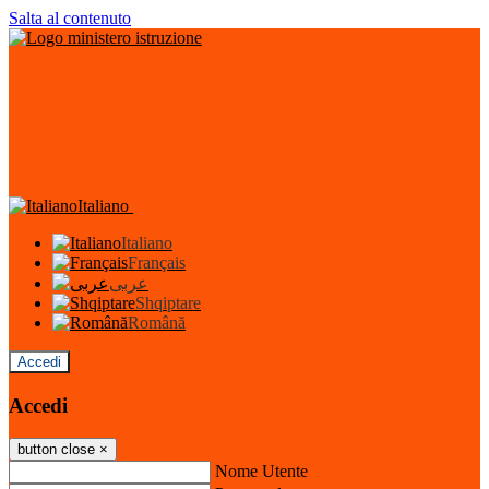
Salta al contenuto
Italiano
Italiano
Français
عربى
Shqiptare
Română
Accedi
Accedi
button close
×
Nome Utente