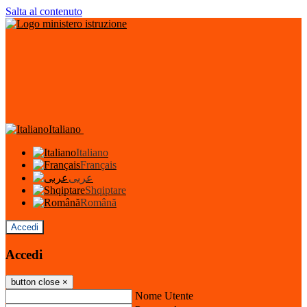
Salta al contenuto
Italiano
Italiano
Français
عربى
Shqiptare
Română
Accedi
Accedi
button close
×
Nome Utente