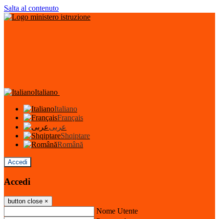
Salta al contenuto
Italiano
Italiano
Français
عربى
Shqiptare
Română
Accedi
Accedi
button close
×
Nome Utente