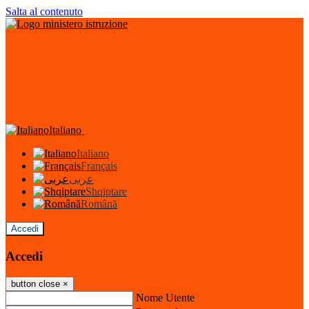
Salta al contenuto
Italiano
Italiano
Français
عربى
Shqiptare
Română
Accedi
Accedi
button close
×
Nome Utente