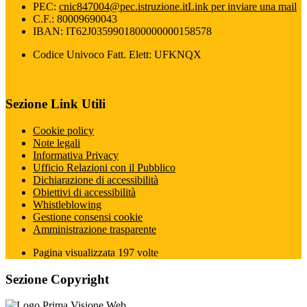
PEC:
cnic847004@pec.istruzione.it
Link per inviare una mail
C.F.: 80009690043
IBAN: IT62J0359901800000000158578
Codice Univoco Fatt. Elett: UFKNQX
Sezione Link Utili
Cookie policy
Note legali
Informativa Privacy
Ufficio Relazioni con il Pubblico
Dichiarazione di accessibilità
Obiettivi di accessibilità
Whistleblowing
Gestione consensi cookie
Amministrazione trasparente
Pagina visualizzata
197
volte
Sezione Copyright