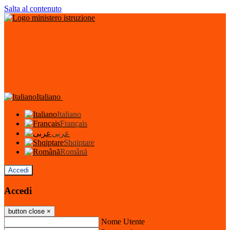
Salta al contenuto
Italiano
Italiano
Français
عربى
Shqiptare
Română
Accedi
Accedi
button close
×
Nome Utente