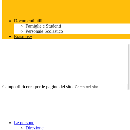
Documenti utili
Famiglie e Studenti
Personale Scolastico
Erasmus+
Campo di ricerca per le pagine del sito
Le persone
Direzione