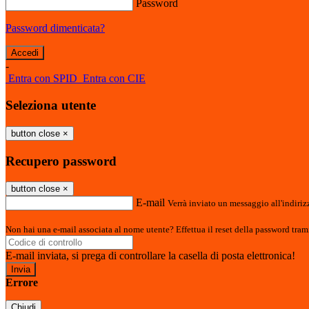
Password
Password dimenticata?
-
Entra con SPID
Entra con CIE
Seleziona utente
button close
×
Recupero password
button close
×
E-mail
Verrà inviato un messaggio all'indirizz
Non hai una e-mail associata al nome utente? Effettua il reset della password tram
E-mail inviata, si prega di controllare la casella di posta elettronica!
Errore
Chiudi