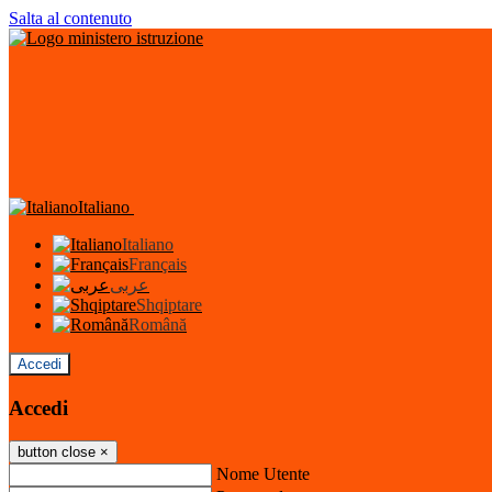
Salta al contenuto
Italiano
Italiano
Français
عربى
Shqiptare
Română
Accedi
Accedi
button close
×
Nome Utente