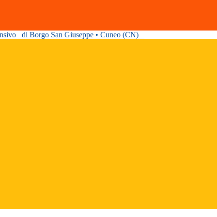
ensivo
di Borgo San Giuseppe • Cuneo (CN)