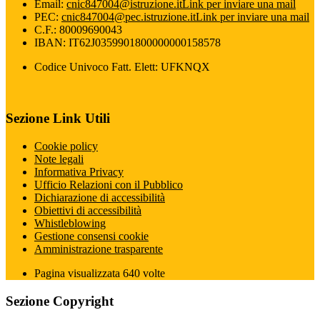
Email:
cnic847004@istruzione.it
Link per inviare una mail
PEC:
cnic847004@pec.istruzione.it
Link per inviare una mail
C.F.: 80009690043
IBAN: IT62J0359901800000000158578
Codice Univoco Fatt. Elett: UFKNQX
Sezione Link Utili
Cookie policy
Note legali
Informativa Privacy
Ufficio Relazioni con il Pubblico
Dichiarazione di accessibilità
Obiettivi di accessibilità
Whistleblowing
Gestione consensi cookie
Amministrazione trasparente
Pagina visualizzata
640
volte
Sezione Copyright