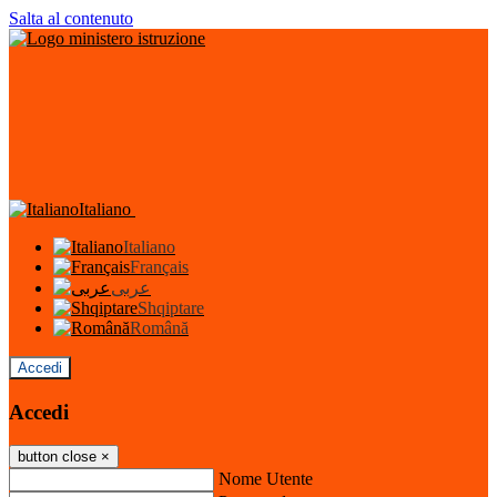
Salta al contenuto
Italiano
Italiano
Français
عربى
Shqiptare
Română
Accedi
Accedi
button close
×
Nome Utente