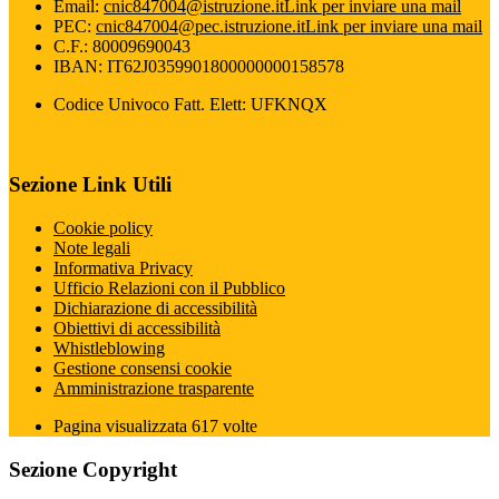
Email:
cnic847004@istruzione.it
Link per inviare una mail
PEC:
cnic847004@pec.istruzione.it
Link per inviare una mail
C.F.: 80009690043
IBAN: IT62J0359901800000000158578
Codice Univoco Fatt. Elett: UFKNQX
Sezione Link Utili
Cookie policy
Note legali
Informativa Privacy
Ufficio Relazioni con il Pubblico
Dichiarazione di accessibilità
Obiettivi di accessibilità
Whistleblowing
Gestione consensi cookie
Amministrazione trasparente
Pagina visualizzata
617
volte
Sezione Copyright