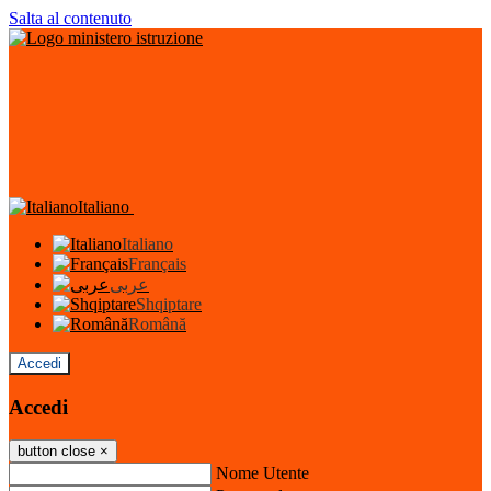
Salta al contenuto
Italiano
Italiano
Français
عربى
Shqiptare
Română
Accedi
Accedi
button close
×
Nome Utente