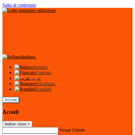
Salta al contenuto
Italiano
Italiano
Français
عربى
Shqiptare
Română
Accedi
Accedi
button close
×
Nome Utente