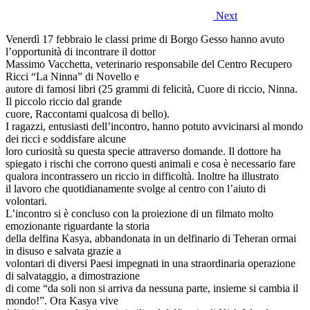
Next
Venerdì 17 febbraio le classi prime di Borgo Gesso hanno avuto
l’opportunità di incontrare il dottor
Massimo Vacchetta, veterinario responsabile del Centro Recupero
Ricci “La Ninna” di Novello e
autore di famosi libri (25 grammi di felicità, Cuore di riccio, Ninna.
Il piccolo riccio dal grande
cuore, Raccontami qualcosa di bello).
I ragazzi, entusiasti dell’incontro, hanno potuto avvicinarsi al mondo
dei ricci e soddisfare alcune
loro curiosità su questa specie attraverso domande. Il dottore ha
spiegato i rischi che corrono questi animali e cosa è necessario fare
qualora incontrassero un riccio in difficoltà. Inoltre ha illustrato
il lavoro che quotidianamente svolge al centro con l’aiuto di
volontari.
L’incontro si è concluso con la proiezione di un filmato molto
emozionante riguardante la storia
della delfina Kasya, abbandonata in un delfinario di Teheran ormai
in disuso e salvata grazie a
volontari di diversi Paesi impegnati in una straordinaria operazione
di salvataggio, a dimostrazione
di come “da soli non si arriva da nessuna parte, insieme si cambia il
mondo!”. Ora Kasya vive