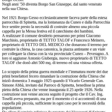
Negli anni ’50 diventa Borgo San Giuseppe, dal santo venerato
nella sua Chiesa.
Nel 1921 Borgo Gesso ecclesiasticamente faceva parte della estesa
parrocchia di Spinetta, ma la lontananza da Cuneo e dalla Parrocchia
fece sentire presto la necessità di costruire almeno una piccola
cappella per la Messa festiva ed il catechismo dei bambini.
A realizzare il comune desiderio pensarono per primi Giacomo
Marchisio, proprietario di TETTO TALOF e Francesco Meinero,
proprietario di TETTO DEL MEDICO che donarono il terreno per
costruire la chiesa, la casa canonica, la piazza antistante e un viale
per collegare la chiesa con la via provinciale Cuneo – Peveragno. A
loro si aggiunse Antonio Giubergia, nuovo proprietario di TETTO
TALOF che donò altri 500 mq. di terreno ed una vistosa offerta.
Lo scoppio della prima guerra mondiale e l’immatura morte dei due
primi benefattori fecero rimandare la costruzione della Chiesa che
iniziò domenica 3 maggio 1925 quando il Vicario Generale Can.
Simone Abbà, invitato dal Parroco di Spinetta, benedisse la prima
pietra della Chiesa che venne inaugurata il 25 aprile 1926. Nella
costruzione non venne ancora seguito il progetto che il Cav. Ing.
Toselli aveva preparato, ma per il momento ci si accontentò di una
cappella più piccola, sufficiente in ogni caso per le necessità della
popolazione.