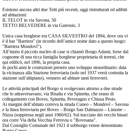
Esistono ancora altri due Tetti più recenti, oggi ristrutturati ed adibiti
ad abitazioni:
IL TELOT in via Savona, 50
TETTO BELVEDERE in via Garessio, 3
Unica casa borghese era CASA SILVESTRO del 1894, dove ora vi
è il bar "Barriera" (in ricordo dell’antico nome dato a questo luogo:
"Barriera Mondovì").
All’inizio il piccolo nucleo di case si chiamò Borgo Adami, forse dal
cognome di una ricca famiglia borghese proprietaria di terreni, che
qui edificò, nel 1896, la propria casa.
In pochi anni le costruzioni presero uno sviluppo straordinario: data
la vicinanza alla Stazione ferroviaria (solo nel 1937 verrà costruita la
stazione sull’altipiano), vennero ad abitare tanti ferrovieri.
Le attività principali del Borgo si svolgevano attorno a due strade
che lo attraversavano, via Bisalta e via Spinetta, che erano di
collegamento con Boves, Spinetta, Peveragno e Chiusa Pesio.
Ai margini dell’abitato correva la strada Cuneo – Mondovì – Savona
e la linea ferroviaria per Boves – Borgo San Dalmazzo – Limone –
Nizza (soppressa negli anni 1960/62). Sul tracciato dei vecchi binari
ora corre Via della Vecchia Ferrovia o "Bovesana".
Dal Consiglio Comunale del 1921 il sobborgo venne denominato
Borgo Gesso.