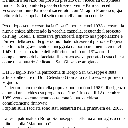
Da allora il servizio religioso fu prestato dai Vicecurati di Spinetta
fino al 1936 quando la piccola chiese divenne Parrocchia ed il
Vescovo nominò Parroco il sacerdote Don Miraglio Francesco, già
rettore della cappella dal settembre dell’anno precedente.
Poco dopo venne costruita la Casa Canonica e nel 1938 si costruì la
nuova chiesa abbattendo la vecchia cappella, seguendo il progetto
dell’Ing. Toselli. L’eccessiva grandiosità rispetto alla popolazione e
l’arrivo della seconda guerra mondiale ridussero il piano dell’opera
che fu anche gravemente danneggiata da bombardamenti aerei nel
1943. La sistemazione dell’edificio culminò nel 1954 con il
completamento della facciata. Il parroco aveva pensato la sua chiesa
come un santuario dedicato a San Giuseppe artigiano.
Dal 15 luglio 1967 la parrocchia di Borgo San Giuseppe è stata
affidata alle cure di Don Celestino Giordano da Boves, ex priore di
Vignolo.
L’ulteriore incremento della popolazione portò nel 1987 all’esigenza
di ampliare la chiesa su progetto dell’Ing. Timossi. Il 12 dicembre
1989 venne solennemente consacrata la nuova chiesa
completamente rinnovata.
I dipinti sulla facciata sono stati restaurati nella primavera del 2003.
La festa patronale di Borgo S.Giuseppe si effettua a fine agosto ed è
intitolata alla "Madonnina".