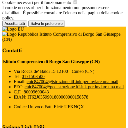
Cookie necessari per il funzionamento
I cookie necessari per il funzionamento non possono essere
disabilitati. È possibile consultare l'elenco nella pagina della cookie
policy.
Accetta tutti
Salva le preferenze
Istituto Comprensivo di Borgo San Giuseppe
(CN)
Contatti
Istituto Comprensivo di Borgo San Giuseppe (CN)
Via Rocca de' Baldi 15 12100 - Cuneo (CN)
Tel:
0171503500
Email:
cnic847004@istruzione.it
Link per inviare una mail
PEC:
cnic847004@pec.istruzione.it
Link per inviare una mail
C.F.: 80009690043
IBAN: IT62J0359901800000000158578
Codice Univoco Fatt. Elett: UFKNQX
Sezione Link Utili