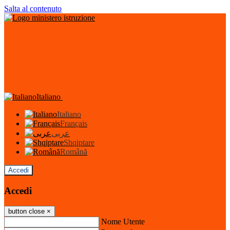
Salta al contenuto
Italiano
Italiano
Français
عربى
Shqiptare
Română
Accedi
Accedi
button close
×
Nome Utente