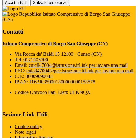
Accetta tutti
Salva le preferenze
Istituto Comprensivo di Borgo San Giuseppe
(CN)
Contatti
Istituto Comprensivo di Borgo San Giuseppe (CN)
Via Rocca de' Baldi 15 12100 - Cuneo (CN)
Tel:
0171503500
Email:
cnic847004@istruzione.it
Link per inviare una mail
PEC:
cnic847004@pec.istruzione.it
Link per inviare una mail
C.F.: 80009690043
IBAN: IT62J0359901800000000158578
Codice Univoco Fatt. Elett: UFKNQX
Sezione Link Utili
Cookie policy
Note legali
Informativa Privacy