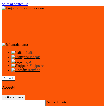
Salta al contenuto
Italiano
Italiano
Français
عربى
Shqiptare
Română
Accedi
Accedi
button close
×
Nome Utente