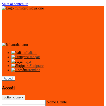
Salta al contenuto
Italiano
Italiano
Français
عربى
Shqiptare
Română
Accedi
Accedi
button close
×
Nome Utente