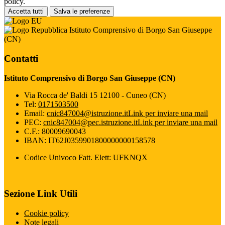
policy.
Accetta tutti
Salva le preferenze
Istituto Comprensivo di Borgo San Giuseppe
(CN)
Contatti
Istituto Comprensivo di Borgo San Giuseppe (CN)
Via Rocca de' Baldi 15 12100 - Cuneo (CN)
Tel:
0171503500
Email:
cnic847004@istruzione.it
Link per inviare una mail
PEC:
cnic847004@pec.istruzione.it
Link per inviare una mail
C.F.: 80009690043
IBAN: IT62J0359901800000000158578
Codice Univoco Fatt. Elett: UFKNQX
Sezione Link Utili
Cookie policy
Note legali