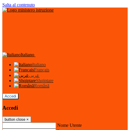
Salta al contenuto
Italiano
Italiano
Français
عربى
Shqiptare
Română
Accedi
Accedi
button close
×
Nome Utente