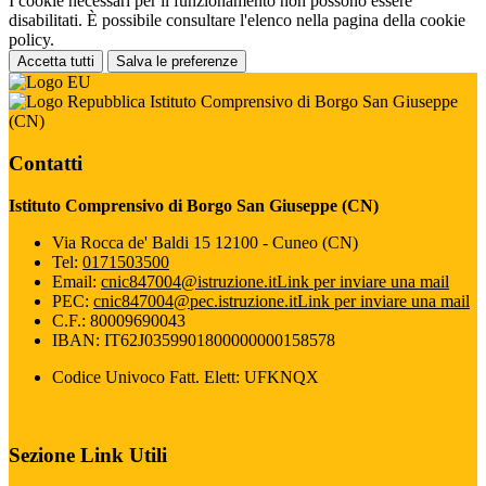
I cookie necessari per il funzionamento non possono essere
disabilitati. È possibile consultare l'elenco nella pagina della cookie
policy.
Accetta tutti
Salva le preferenze
Istituto Comprensivo di Borgo San Giuseppe
(CN)
Contatti
Istituto Comprensivo di Borgo San Giuseppe (CN)
Via Rocca de' Baldi 15 12100 - Cuneo (CN)
Tel:
0171503500
Email:
cnic847004@istruzione.it
Link per inviare una mail
PEC:
cnic847004@pec.istruzione.it
Link per inviare una mail
C.F.: 80009690043
IBAN: IT62J0359901800000000158578
Codice Univoco Fatt. Elett: UFKNQX
Sezione Link Utili