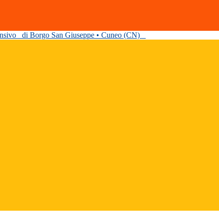
ensivo
di Borgo San Giuseppe • Cuneo (CN)