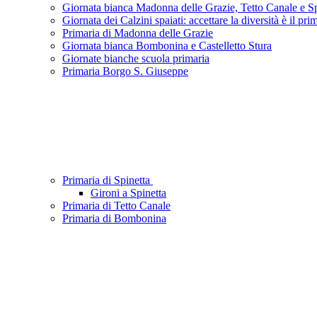
Giornata bianca Madonna delle Grazie, Tetto Canale e Sp
Giornata dei Calzini spaiati: accettare la diversità è il pr
Primaria di Madonna delle Grazie
Giornata bianca Bombonina e Castelletto Stura
Giornate bianche scuola primaria
Primaria Borgo S. Giuseppe
Primaria di Spinetta
Gironi a Spinetta
Primaria di Tetto Canale
Primaria di Bombonina