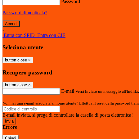
Password
Password dimenticata?
-
Entra con SPID
Entra con CIE
Seleziona utente
button close
×
Recupero password
button close
×
E-mail
Verrà inviato un messaggio all'indirizz
Non hai una e-mail associata al nome utente? Effettua il reset della password tram
E-mail inviata, si prega di controllare la casella di posta elettronica!
Errore
Chiudi