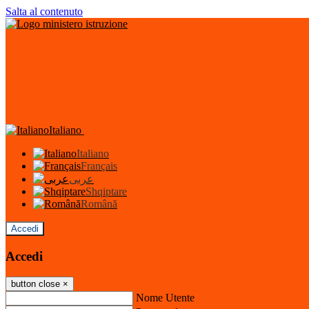
Salta al contenuto
Italiano
Italiano
Français
عربى
Shqiptare
Română
Accedi
Accedi
button close
×
Nome Utente